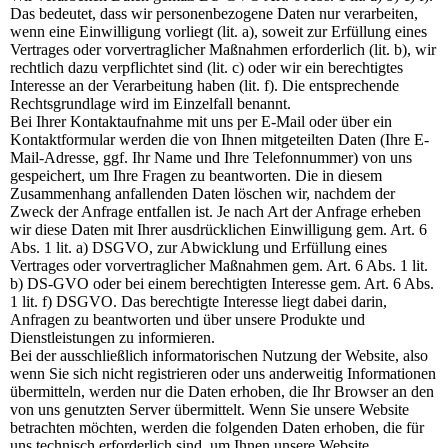
Das bedeutet, dass wir personenbezogene Daten nur verarbeiten,
wenn eine Einwilligung vorliegt (lit. a), soweit zur Erfüllung eines
Vertrages oder vorvertraglicher Maßnahmen erforderlich (lit. b), wir
rechtlich dazu verpflichtet sind (lit. c) oder wir ein berechtigtes
Interesse an der Verarbeitung haben (lit. f). Die entsprechende
Rechtsgrundlage wird im Einzelfall benannt.
Bei Ihrer Kontaktaufnahme mit uns per E-Mail oder über ein
Kontaktformular werden die von Ihnen mitgeteilten Daten (Ihre E-
Mail-Adresse, ggf. Ihr Name und Ihre Telefonnummer) von uns
gespeichert, um Ihre Fragen zu beantworten. Die in diesem
Zusammenhang anfallenden Daten löschen wir, nachdem der
Zweck der Anfrage entfallen ist. Je nach Art der Anfrage erheben
wir diese Daten mit Ihrer ausdrücklichen Einwilligung gem. Art. 6
Abs. 1 lit. a) DSGVO, zur Abwicklung und Erfüllung eines
Vertrages oder vorvertraglicher Maßnahmen gem. Art. 6 Abs. 1 lit.
b) DS-GVO oder bei einem berechtigten Interesse gem. Art. 6 Abs.
1 lit. f) DSGVO. Das berechtigte Interesse liegt dabei darin,
Anfragen zu beantworten und über unsere Produkte und
Dienstleistungen zu informieren.
Bei der ausschließlich informatorischen Nutzung der Website, also
wenn Sie sich nicht registrieren oder uns anderweitig Informationen
übermitteln, werden nur die Daten erhoben, die Ihr Browser an den
von uns genutzten Server übermittelt. Wenn Sie unsere Website
betrachten möchten, werden die folgenden Daten erhoben, die für
uns technisch erforderlich sind, um Ihnen unsere Website