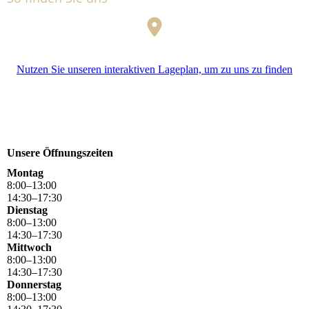
Nutzen Sie unseren interaktiven La­ge­plan, um zu uns zu finden
Unsere Öffnungszeiten
Montag
8
:
00
–
13
:
00
14
:
30
–
17
:
30
Dienstag
8
:
00
–
13
:
00
14
:
30
–
17
:
30
Mittwoch
8
:
00
–
13
:
00
14
:
30
–
17
:
30
Donnerstag
8
:
00
–
13
:
00