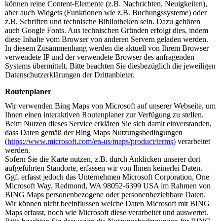
können reine Content-Elemente (z.B. Nachrichten, Neuigkeiten),
aber auch Widgets (Funktionen wie z.B. Buchungssysteme) oder
z.B. Schriften und technische Bibliotheken sein. Dazu gehören
auch Google Fonts. Aus technischen Gründen erfolgt dies, indem
diese Inhalte vom Browser von anderen Servern geladen werden.
In diesem Zusammenhang werden die aktuell von Ihrem Browser
verwendete IP und der verwendete Browser des anfragenden
Systems übermittelt. Bitte beachten Sie diesbezüglich die jeweiligen
Datenschutzerklärungen der Drittanbieter.
Routenplaner
Wir verwenden Bing Maps von Microsoft auf unserer Webseite, um
Ihnen einen interaktiven Routenplaner zur Verfügung zu stellen.
Beim Nutzen dieses Service erklären Sie sich damit einverstanden,
dass Daten gemäß der Bing Maps Nutzungsbedingungen
(
https://www.microsoft.com/en-us/maps/product/terms
) verarbeitet
werden.
Sofern Sie die Karte nutzen, z.B. durch Anklicken unserer dort
aufgeführten Standorte, erfassen wir von Ihnen keinerlei Daten.
Ggf. erfasst jedoch das Unternehmen Microsoft Corporation, One
Microsoft Way, Redmond, WA 98052-6399 USA im Rahmen von
BING Maps personenbezogene oder personenbeziehbare Daten.
Wir können nicht beeinflussen welche Daten Microsoft mit BING
Maps erfasst, noch wie Microsoft diese verarbeitet und auswertet.