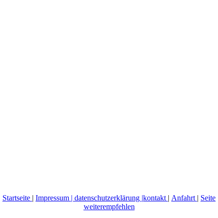
Startseite
|
Impressum | datenschutzerklärung |
kontakt
|
Anfahrt
|
Seite
weiterempfehlen